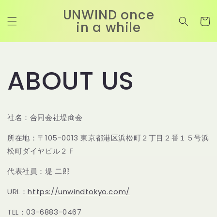
コンテ
カ
ンツに
UNWIND once
進む
ー
in a while
ト
ABOUT US
社名：合同会社堤商会
所在地：〒105-0013
東京都港区浜松町２丁目２番１５号浜
松町ダイヤビル２Ｆ
代表社員：堤 二郎
URL：
https://unwindtokyo.com/
TEL：03-6883-0467