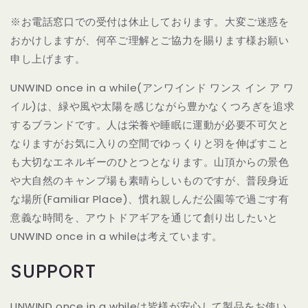
※お電話窓口での受付は休止しております。大変ご迷惑を
おかけしますが、何卒ご理解とご協力を賜ります様お願い
申し上げます。
UNWIND once in a while(アンワインド ワンス イン ア ワ
イル)は、緑や風や太陽を感じながら豊かなくつろぎを追求
するブランドです。人は栄養や睡眠に運動が必要不可欠と
なりますがお気に入りの空間でゆっくりと羽を伸ばすこと
も大切なエネルギーのひとつとなります。山頂からの景色
や大自然のキャンプ場も素晴らしいものですが、普段身近
な場所(Familiar Place)、慣れ親しんだ公園等で過ごす有
意義な時間を、アウトドアギアを通じて創り出したいと
UNWIND once in a whileは考えています。
SUPPORT
UNWIND once in a whileは皆様が安心して製品をお使い