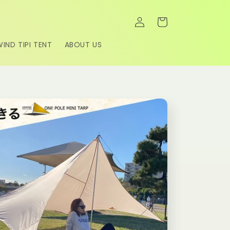
ロ
カ
グ
ー
イ
ト
ン
IND TIPI TENT
ABOUT US