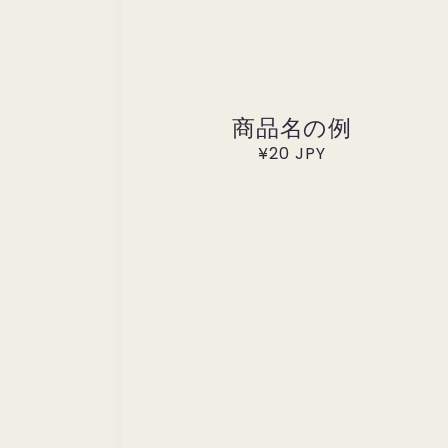
商品名の例
通
¥20 JPY
常
価
格