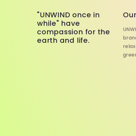
"UNWIND once in
Our
while" have
UNWIN
compassion for the
brand
earth and life.
relax
green