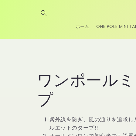
コンテ
ンツに
進む
ホーム
ONE POLE MINI TA
コ
ワンポールミ
レ
プ
ク
紫外線を防ぎ、風の通りを追求し
ルエットのタープ!!
オールインワンで初心者でも設置