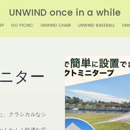
UNWIND once in a while
RP
GO PICNIC
UNWIND CHAIR
UNWIND BASEBALL
UNW
ニター
た、クラシカルなシ
かんたん！快適な広