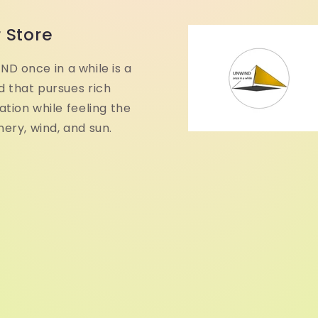
 Store
D once in a while is a
 that pursues rich
ation while feeling the
ery, wind, and sun.