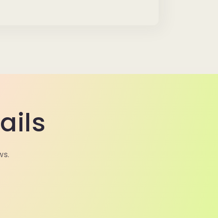
ails
ws.