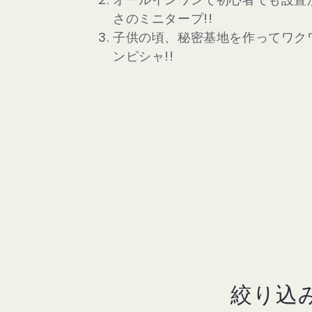
シ
さのミニタープ!!
ョ
子供の頃、秘密基地を作ってワク
ンピシャ!!
ン
:
絞り込